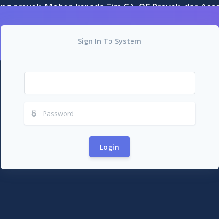
ng proyek. Mohon kepada Tim GA, QS Proyek, dan Accou
akan fitur Retribusi Proyek. Terima kasih atas perhat
Sign In To System
Login